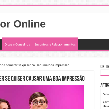
or Online
Dicas e Conselhos
Encontros e Relacionamentos
pode cometer se quiser causar uma boa impressão
Onli
er se quiser causar uma boa impressão
Artig
5 di
Como
deve