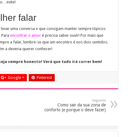
io…evite!
her falar
levar uma conversa e que consigam manter sempre tópicos
. Para
encontrar o amor
é precisa saber ouvir! Por mais que
empre a falar, lembre-se que um encontro é nos dois sentidos.
ém a deveria querer conhecer!
seja sempre honesto! Verá que tudo irá correr bem!
Google +
Pinterest
Seguinte
Como sair da sua zona de
conforto (e porque o deve fazer)