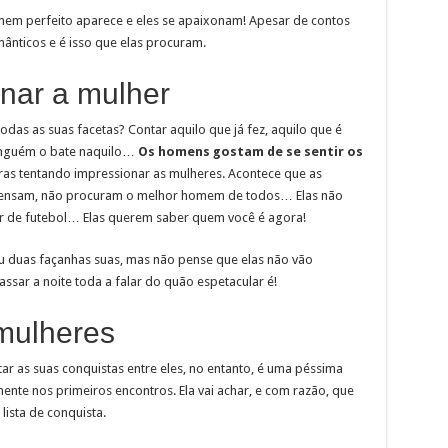
mem perfeito aparece e eles se apaixonam! Apesar de contos
ânticos e é isso que elas procuram.
onar a mulher
das as suas facetas? Contar aquilo que já fez, aquilo que é
ninguém o bate naquilo…
Os homens gostam de se sentir os
as tentando impressionar as mulheres. Acontece que as
pensam, não procuram o melhor homem de todos… Elas não
or de futebol… Elas querem saber quem você é agora!
u duas façanhas suas, mas não pense que elas não vão
sar a noite toda a falar do quão espetacular é!
 mulheres
as suas conquistas entre eles, no entanto, é uma péssima
mente nos primeiros encontros. Ela vai achar, e com razão, que
lista de conquista.