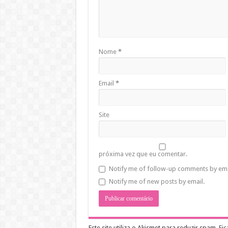
Nome
*
Email
*
Site
próxima vez que eu comentar.
Notify me of follow-up comments by ema
Notify me of new posts by email.
Este site utiliza o Akismet para reduzir spam.
Fi