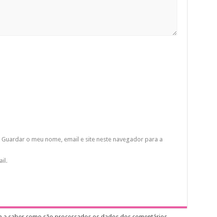
Guardar o meu nome, email e site neste navegador para a
il.
ca a saber como são processados os dados dos comentários
.